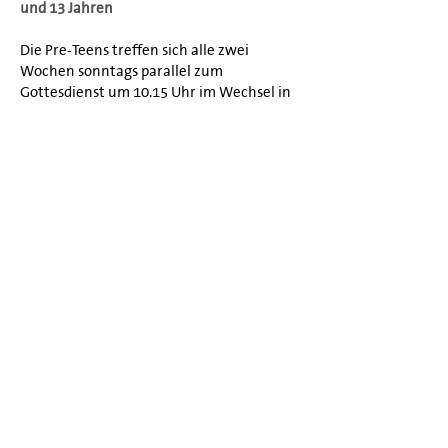
und 13 Jahren
Die Pre-Teens treffen sich alle zwei
Wochen sonntags parallel zum
Gottesdienst um 10.15 Uhr im Wechsel in
den Räumen von tecis (Gutenbergplatz 6)
und in der Stadtmission.
Termine ab April:
19.04., 03.05., 17.05., 31.05., 14.06., 28.06.
ab 29.06. Sommerpause