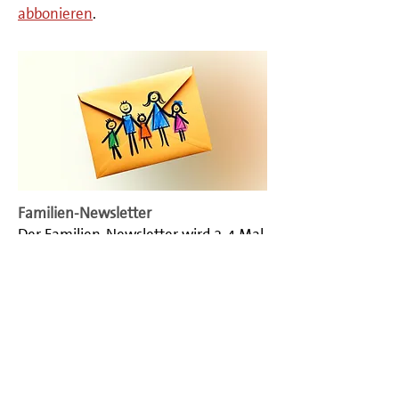
abbonieren
.
Familien-Newsletter
Der Familien-Newsletter wird 3-4 Mal
pro Jahr verschickt und informiert
über kommende Veranstaltungen für
Familien wie z.B. den Indoorspielplatz.
Du kannst dich jederzeit wieder vom
Newsletter abmelden:
Familien-
Newsletter abbonieren
.